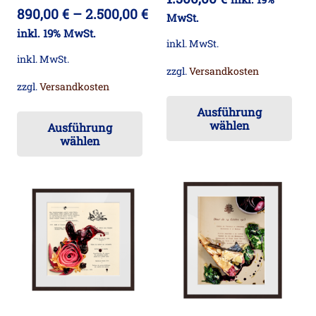
gewählt
ge
890,00
€
–
2.500,00
€
MwSt.
werden
we
inkl. 19% MwSt.
inkl. MwSt.
inkl. MwSt.
zzgl.
Versandkosten
zzgl.
Versandkosten
Die
Dieses
Ausführung
Pr
wählen
Ausführung
Produkt
wei
wählen
weist
me
mehrere
Va
Varianten
auf
auf.
Die
Die
Op
Optionen
kö
können
auf
auf
der
der
Pro