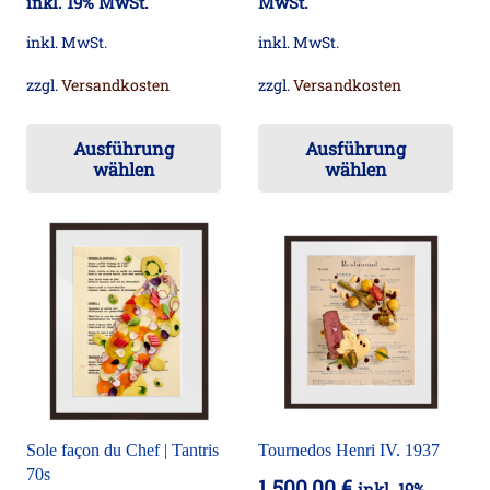
inkl. 19% MwSt.
MwSt.
inkl. MwSt.
inkl. MwSt.
zzgl.
Versandkosten
zzgl.
Versandkosten
Dieses
Die
Ausführung
Ausführung
Produkt
Pr
wählen
wählen
weist
wei
mehrere
me
Varianten
Va
auf.
auf
Die
Die
Optionen
Op
können
kö
auf
auf
der
der
Sole façon du Chef | Tantris
Tournedos Henri IV. 1937
Produktseite
Pro
70s
1.500,00
€
inkl. 19%