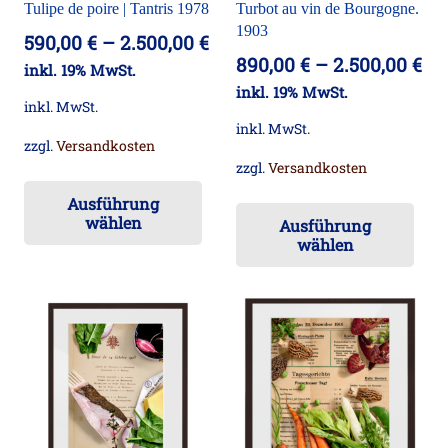
Tulipe de poire | Tantris 1978
Turbot au vin de Bourgogne.
Produktseite
ge
1903
590,00
€
–
2.500,00
€
gewählt
we
890,00
€
–
2.500,00
€
inkl. 19% MwSt.
werden
inkl. 19% MwSt.
inkl. MwSt.
inkl. MwSt.
zzgl.
Versandkosten
zzgl.
Versandkosten
Dieses
Die
Ausführung
Produkt
wählen
Ausführung
Pr
weist
wählen
wei
mehrere
me
Varianten
Va
auf.
auf
Die
Die
Optionen
Op
können
kö
auf