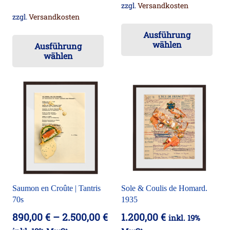
zzgl.
Versandkosten
zzgl.
Versandkosten
Die
Dieses
Ausführung
Pr
wählen
Ausführung
Produkt
wei
wählen
weist
me
mehrere
Va
Varianten
auf
auf.
Die
Die
Op
Optionen
kö
können
auf
auf
der
der
Pro
Saumon en Croûte | Tantris
Sole & Coulis de Homard.
Produktseite
ge
70s
1935
gewählt
we
890,00
€
–
2.500,00
€
1.200,00
€
inkl. 19%
werden