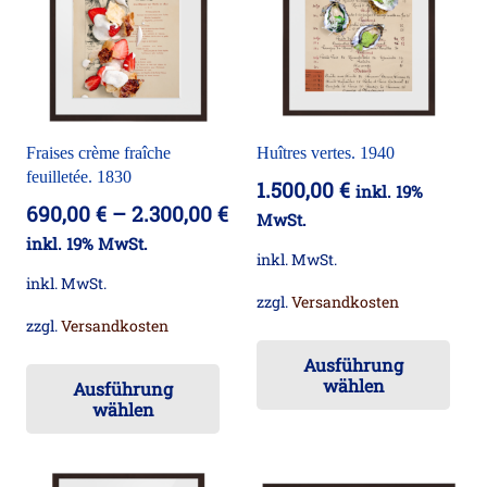
Die
Op
Optionen
kö
können
auf
auf
der
der
Pro
Fraises crème fraîche
Huîtres vertes. 1940
Produktseite
ge
feuilletée. 1830
1.500,00
€
inkl. 19%
gewählt
we
690,00
€
–
2.300,00
€
MwSt.
werden
inkl. 19% MwSt.
inkl. MwSt.
inkl. MwSt.
zzgl.
Versandkosten
zzgl.
Versandkosten
Die
Dieses
Ausführung
Pr
wählen
Ausführung
Produkt
wei
wählen
weist
me
mehrere
Va
Varianten