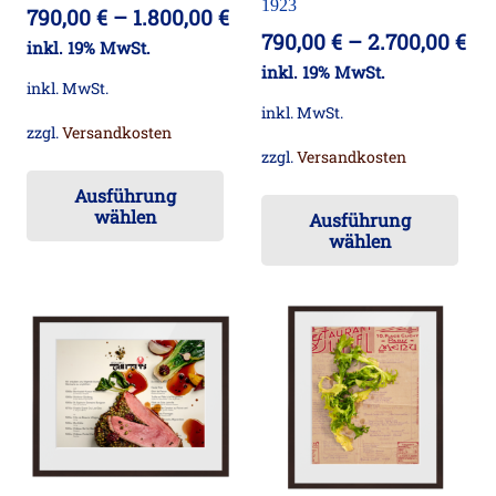
1923
790,00
€
–
1.800,00
€
790,00
€
–
2.700,00
€
inkl. 19% MwSt.
inkl. 19% MwSt.
inkl. MwSt.
inkl. MwSt.
zzgl.
Versandkosten
zzgl.
Versandkosten
Dieses
Die
Ausführung
Produkt
wählen
Ausführung
Pr
weist
wählen
wei
mehrere
me
Varianten
Va
auf.
auf
Die
Die
Optionen
Op
können
kö
auf
auf
der