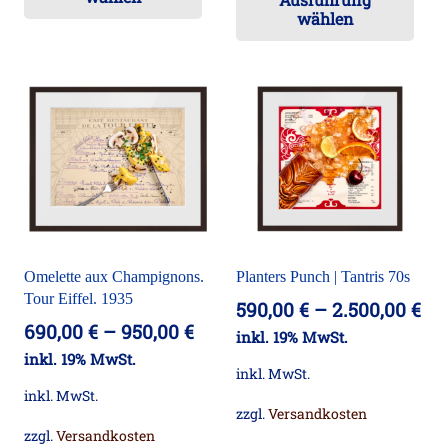
Pr
weist
wählen
wei
mehrere
me
Varianten
Va
auf.
auf
Die
Die
Optionen
Op
können
kö
auf
auf
der
der
Produktseite
Omelette aux Champignons.
Planters Punch | Tantris 70s
Pro
gewählt
Tour Eiffel. 1935
590,00
€
–
2.500,00
€
ge
werden
690,00
€
–
950,00
€
inkl. 19% MwSt.
we
inkl. 19% MwSt.
inkl. MwSt.
inkl. MwSt.
zzgl.
Versandkosten
zzgl.
Versandkosten