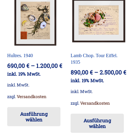
auf
auf.
Die
Die
Op
Optionen
kö
können
auf
auf
der
der
Pro
Huîtres. 1940
Lamb Chop. Tour Eiffel.
Produktseite
ge
1935
690,00
€
–
1.200,00
€
gewählt
we
890,00
€
–
2.500,00
€
inkl. 19% MwSt.
werden
inkl. 19% MwSt.
inkl. MwSt.
inkl. MwSt.
zzgl.
Versandkosten
zzgl.
Versandkosten
Dieses
Die
Ausführung
Produkt
wählen
Ausführung
Pr
weist
wählen
wei
mehrere