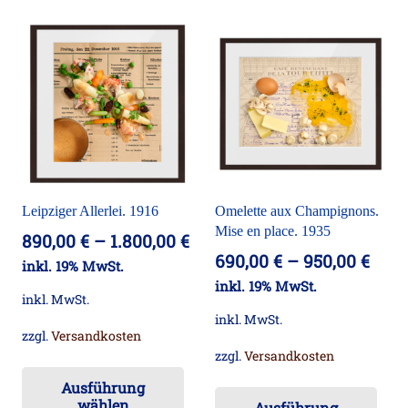
me
Varianten
Va
auf.
auf
Die
Die
Optionen
Op
können
kö
auf
auf
der
der
Produktseite
Leipziger Allerlei. 1916
Omelette aux Champignons.
Pro
gewählt
Mise en place. 1935
890,00
€
–
1.800,00
€
ge
werden
690,00
€
–
950,00
€
inkl. 19% MwSt.
we
inkl. 19% MwSt.
inkl. MwSt.
inkl. MwSt.
zzgl.
Versandkosten
zzgl.
Versandkosten
Dieses
Die
Ausführung
Produkt
wählen
Ausführung