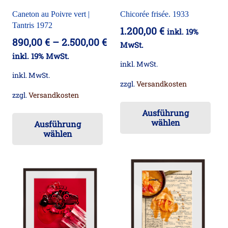
der
Produktseite
Caneton au Poivre vert |
Chicorée frisée. 1933
Pro
gewählt
Tantris 1972
1.200,00
€
inkl. 19%
ge
werden
890,00
€
–
2.500,00
€
MwSt.
we
inkl. 19% MwSt.
inkl. MwSt.
inkl. MwSt.
zzgl.
Versandkosten
zzgl.
Versandkosten
Die
Dieses
Ausführung
Pr
wählen
Ausführung
Produkt
wei
wählen
weist
me
mehrere
Va
Varianten
auf
auf.
Die
Die
Op
Optionen
kö
können