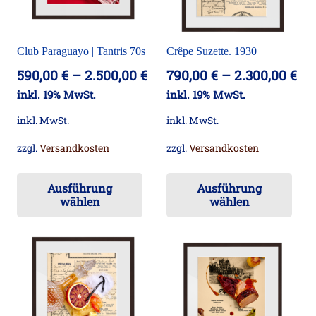
auf
auf
der
der
Pro
Club Paraguayo | Tantris 70s
Crêpe Suzette. 1930
Produktseite
ge
590,00
€
–
2.500,00
€
790,00
€
–
2.300,00
€
gewählt
we
inkl. 19% MwSt.
inkl. 19% MwSt.
werden
inkl. MwSt.
inkl. MwSt.
zzgl.
Versandkosten
zzgl.
Versandkosten
Dieses
Die
Ausführung
Ausführung
Produkt
Pr
wählen
wählen
weist
wei
mehrere
me
Varianten
Va
auf.
auf
Die
Die
Optionen
Op