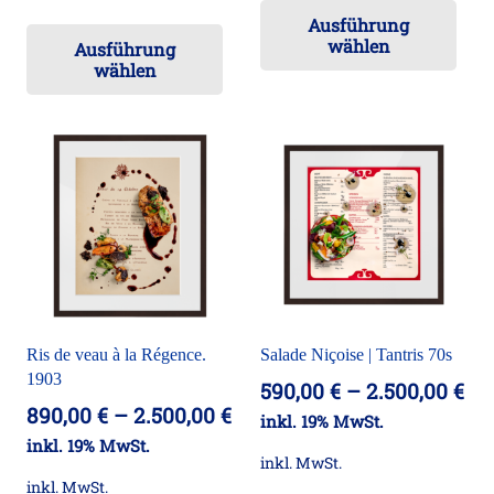
Die
Dieses
Ausführung
Pr
wählen
Ausführung
Produkt
wei
wählen
weist
me
mehrere
Va
Varianten
auf
auf.
Die
Die
Op
Optionen
kö
können
auf
auf
der
der
Pro
Ris de veau à la Régence.
Salade Niçoise | Tantris 70s
Produktseite
ge
1903
590,00
€
–
2.500,00
€
gewählt
we
890,00
€
–
2.500,00
€
inkl. 19% MwSt.
werden
inkl. 19% MwSt.
inkl. MwSt.
inkl. MwSt.