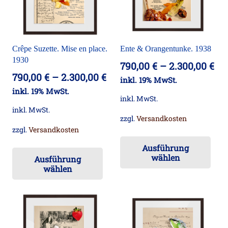
können
kö
auf
auf
der
der
Crêpe Suzette. Mise en place.
Ente & Orangentunke. 1938
Produktseite
Pro
1930
790,00
€
–
2.300,00
€
gewählt
ge
790,00
€
–
2.300,00
€
inkl. 19% MwSt.
werden
we
inkl. 19% MwSt.
inkl. MwSt.
inkl. MwSt.
zzgl.
Versandkosten
zzgl.
Versandkosten
Die
Dieses
Ausführung
Pr
wählen
Ausführung
Produkt
wei
wählen
weist
me
mehrere
Va
Varianten
auf
auf.
Die