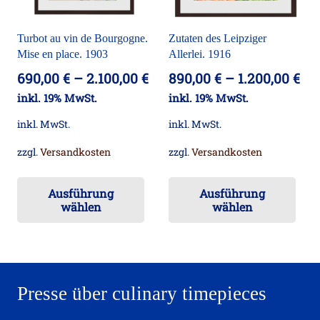
auf
der
der
Produktseite
Turbot au vin de Bourgogne.
Zutaten des Leipziger
Pro
gewählt
Mise en place. 1903
Allerlei. 1916
ge
werden
690,00
€
–
2.100,00
€
890,00
€
–
1.200,00
€
we
inkl. 19% MwSt.
inkl. 19% MwSt.
inkl. MwSt.
inkl. MwSt.
zzgl.
Versandkosten
zzgl.
Versandkosten
Dieses
Die
Ausführung
Ausführung
Produkt
Pr
wählen
wählen
weist
wei
mehrere
me
Varianten
Va
auf.
auf
Presse über culinary timepieces
Die
Die
Optionen
Op