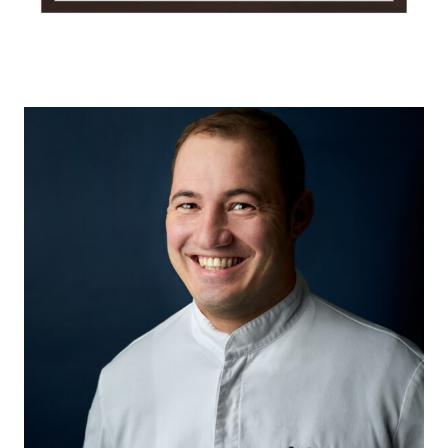
culinary timepieces „Der Saucier“
gerahmter Print