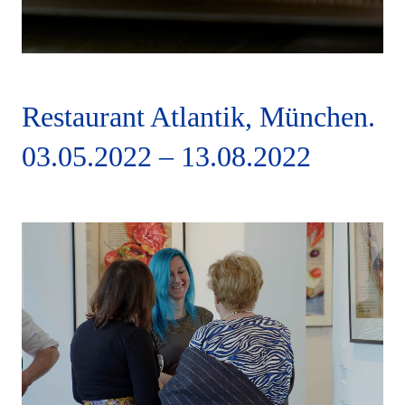
Kilian Stuba, Ifen Hotel
Restaurant Atlantik, München.
Kleinwalsertal, Sascha Kemmerer:
Chartreuse vom französischen
03.05.2022
–
13.08.2022
Taschenkrebs