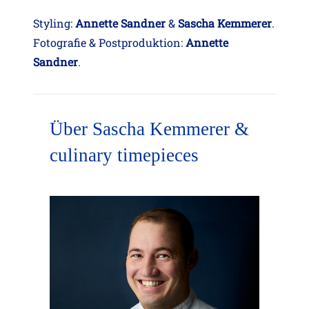
Styling:
Annette Sandner
&
Sascha Kemmerer
.
Fotografie & Postproduktion:
Annette
Sandner
.
Über Sascha Kemmerer &
culinary timepieces