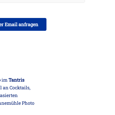
er Email anfragen
o
im
Tantris
 an Cocktails,
basierten
Hahnemühle Photo