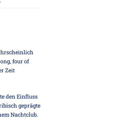
.
ahrscheinlich
ong, four of
r Zeit
te den Einfluss
ribisch geprägte
enem Nachtclub.