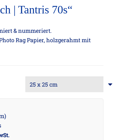
ch | Tantris 70s“
gniert & nummeriert.
Photo Rag Papier, holzgerahmt mit
cm)
s
wSt.