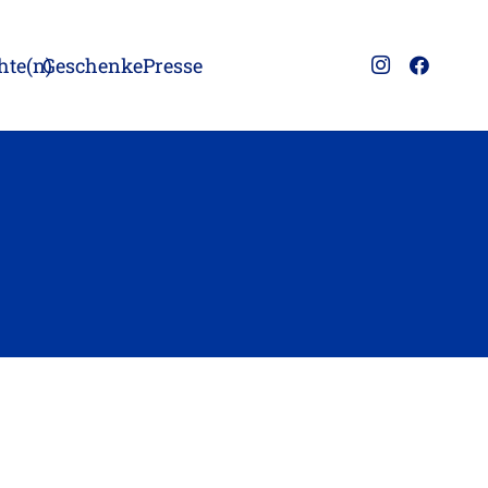
hte(n)
Geschenke
Presse