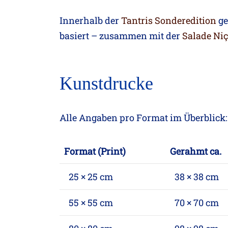
Innerhalb der
Tantris Sonderedition
ge
basiert – zusammen mit der
Salade Niç
Kunstdrucke
Alle Angaben pro Format im Überblick:
Format (Print)
Gerahmt ca.
25 × 25 cm
38 × 38 cm
55 × 55 cm
70 × 70 cm