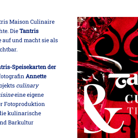
tris Maison Culinaire
hte. Die
Tantris
e auf und macht sie als
chtbar.
tris-Speisekarten der
fotografin
Annette
ojekts
culinary
uisine
eine eigene
er Fotoproduktion
die kulinarische
und Barkultur