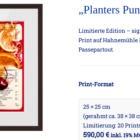
„Planters Pun
Limitierte Edition – si
Print auf Hahnemühle 
Passepartout.
Print-Format
25 × 25 cm
(gerahmt ca. 38 × 38 
Limitierung: 20 Print
590,00
€
inkl. 19% M