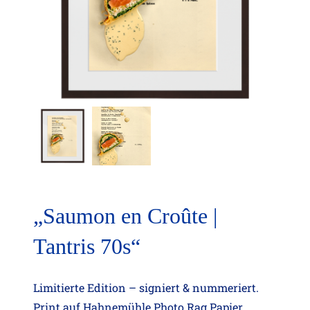
„Saumon en Croûte |
Tantris 70s“
Limitierte Edition – signiert & nummeriert.
Print auf Hahnemühle Photo Rag Papier,