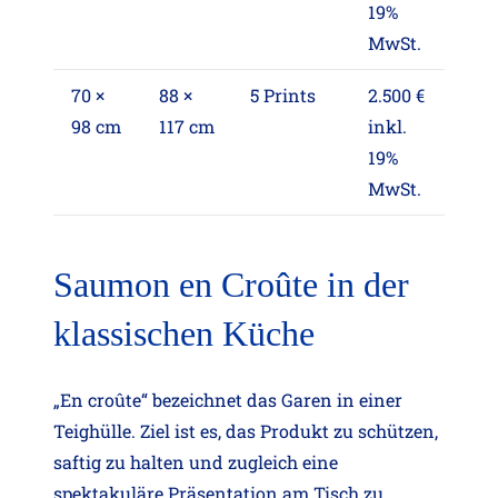
19%
MwSt.
70 ×
88 ×
5 Prints
2.500 €
98 cm
117 cm
inkl.
19%
MwSt.
Saumon en Croûte in der
klassischen Küche
„En croûte“ bezeichnet das Garen in einer
Teighülle. Ziel ist es, das Produkt zu schützen,
saftig zu halten und zugleich eine
spektakuläre Präsentation am Tisch zu