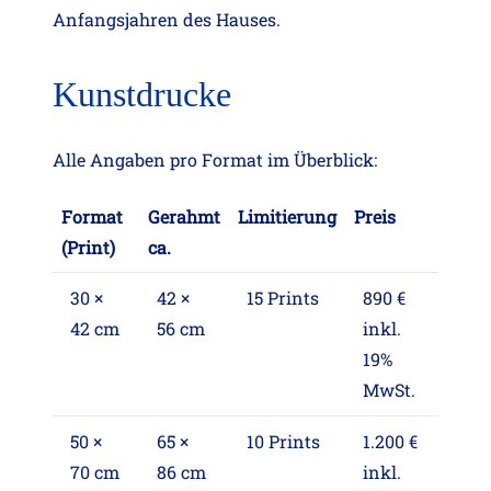
Anfangsjahren des Hauses.
Kunstdrucke
Alle Angaben pro Format im Überblick:
Format
Gerahmt
Limitierung
Preis
(Print)
ca.
30 ×
42 ×
15 Prints
890 €
42 cm
56 cm
inkl.
19%
MwSt.
50 ×
65 ×
10 Prints
1.200 €
70 cm
86 cm
inkl.